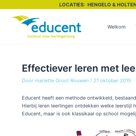
Ga
LOCATIES:
HENGELO &
naar
de
Welkom
inhoud
Effectiever leren met le
Door
mariette Groot Rouwen
/
21 oktober 2015
Educent heeft een methode ontwikkeld, bestaande
Hierbij leren leerlingen ontdekken welke leerstijl
Educent, maar is ook klassikaal op school mogelij